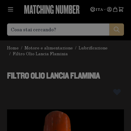
Salta al contenuto
Lingua
Prevent
ITA
Home
/
Motore e alimentazione
/
Lubrificazione
/
Filtro Olio Lancia Flaminia
FILTRO OLIO LANCIA FLAMINIA