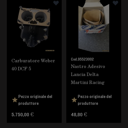
È possibile navigare tra gli elementi del carosello utili
Premere per saltare il carosello
Carburatore Weber
Cod.
95523002
Nastro Adesivo
40 DCF 5
Lancia Delta
Martini Racing
Pezzo originale del
Pezzo originale del
produttore
produttore
5.750,00 €
48,80 €