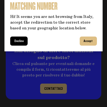
CONSEGNA EXPRESS
METODO DI PAGAMENTO
Bonifico
Hi! It seems you are not browsing from Italy,
accept the redirection to the correct store
RESI E RIMBORSI
Maggiori informazioni
based on your geographic location below.
Decline
Accept
Hai bisogno di altre informazioni
sul prodotto?
Clicca sul pulsante per eventuali domande e
compila il form, ti ricontatteremo al più
presto per risolvere il tuo dubbio!
CONTATTACI