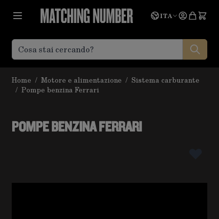
Salta al contenuto
Lingua
Prevent
ITA
Home
/
Motore e alimentazione
/
Sistema carburante
/
Pompe benzina Ferrari
POMPE BENZINA FERRARI