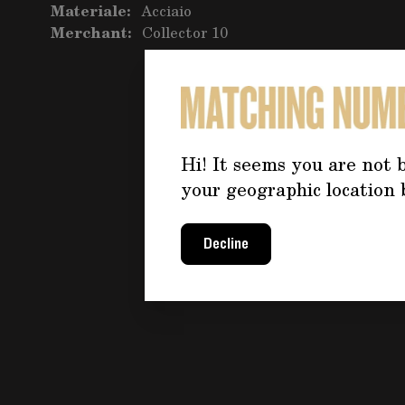
Materiale:
Acciaio
Merchant:
Collector 10
Hi! It seems you are not b
your geographic location 
Decline