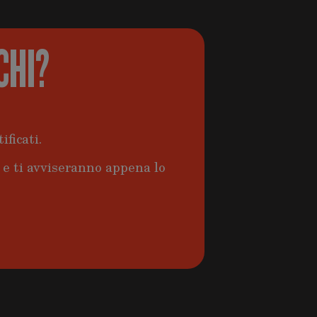
CHI?
ificati.
a e ti avviseranno appena lo