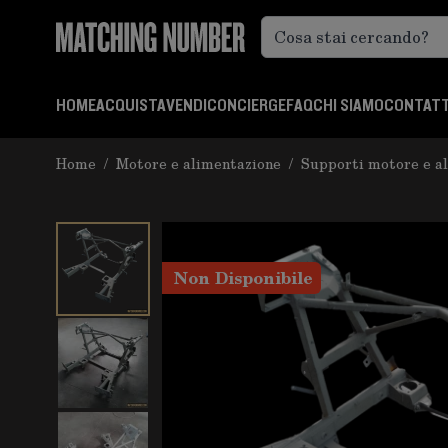
Salta al contenuto
HOME
ACQUISTA
VENDI
CONCIERGE
FAQ
CHI SIAMO
CONTATT
Home
/
Motore e alimentazione
/
Supporti motore e a
Non Disponibile