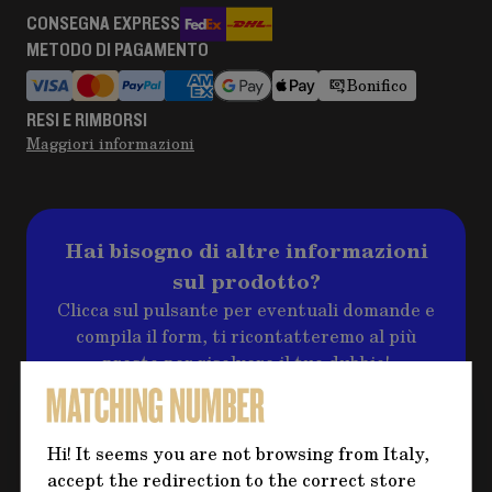
CONSEGNA EXPRESS
METODO DI PAGAMENTO
Bonifico
RESI E RIMBORSI
Maggiori informazioni
Hai bisogno di altre informazioni
sul prodotto?
Clicca sul pulsante per eventuali domande e
compila il form, ti ricontatteremo al più
presto per risolvere il tuo dubbio!
CONTATTACI
Hi! It seems you are not browsing from Italy,
accept the redirection to the correct store