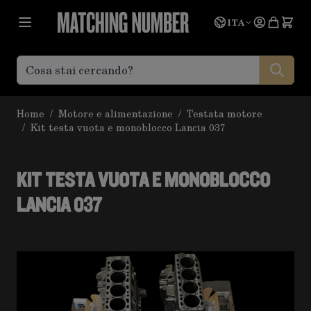
Salta al contenuto
Lingua
Prevent
ITA
Home
/
Motore e alimentazione
/
Testata motore
/
Kit testa vuota e monoblocco Lancia 037
KIT TESTA VUOTA E MONOBLOCCO
LANCIA 037