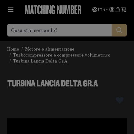
Salta al contenuto
Lingua
Prevent
ITA
Home
/
Motore e alimentazione
/
Turbocompressore e compressore volumetrico
/
Turbina Lancia Delta Gr.A
TURBINA LANCIA DELTA GR.A