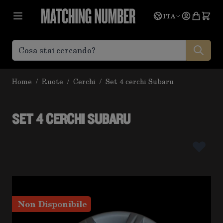
Salta al contenuto
Lingua
Prevent
ITA
Home
/
Ruote
/
Cerchi
/
Set 4 cerchi Subaru
SET 4 CERCHI SUBARU
Non Disponibile