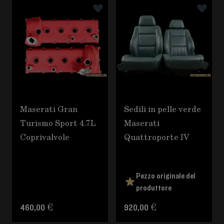
È possibile navigare tra gli elementi del carosello utili
Premere per saltare il carosello
Maserati Gran
Sedili in pelle verde
Turismo Sport 4.7L
Maserati
Coprivalvole
Quattroporte IV
Pezzo originale del
produttore
460,00 €
920,00 €