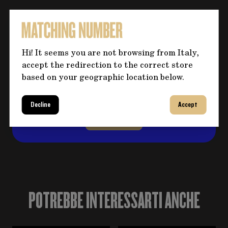
Hai bisogno di altre informazioni
sul prodotto?
Hi! It seems you are not browsing from Italy,
accept the redirection to the correct store
Clicca sul pulsante per eventuali domande e
based on your geographic location below.
compila il form, ti ricontatteremo al più
presto per risolvere il tuo dubbio!
Decline
Accept
CONTATTACI
POTREBBE INTERESSARTI ANCHE