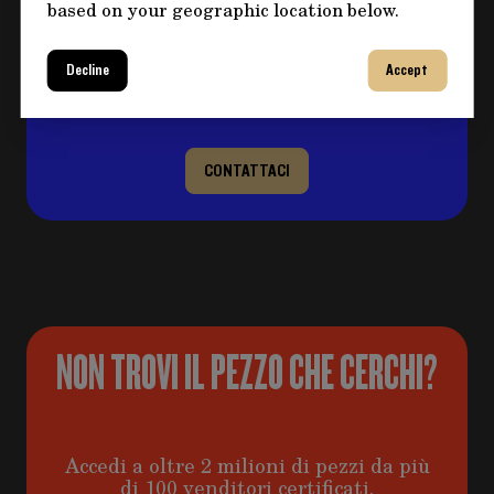
based on your geographic location below.
sul prodotto?
Clicca sul pulsante per eventuali domande e
Decline
Accept
compila il form, ti ricontatteremo al più
presto per risolvere il tuo dubbio!
CONTATTACI
NON TROVI IL PEZZO CHE CERCHI?
Accedi a oltre 2 milioni di pezzi da più
di 100 venditori certificati.