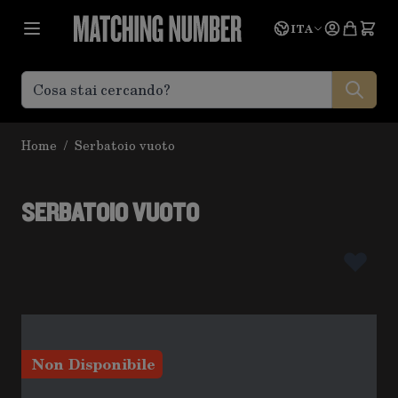
Salta al contenuto
Lingua
Prevent
ITA
Home
/
Serbatoio vuoto
SERBATOIO VUOTO
Non Disponibile