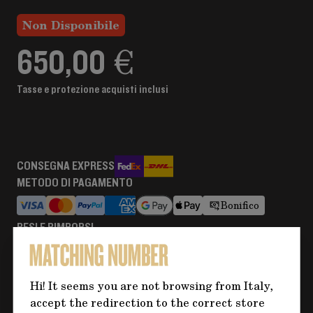
Non Disponibile
650,00 €
Tasse e protezione acquisti inclusi
CONSEGNA EXPRESS
METODO DI PAGAMENTO
Bonifico
RESI E RIMBORSI
Maggiori informazioni
Hi! It seems you are not browsing from Italy,
accept the redirection to the correct store
Hai bisogno di altre informazioni