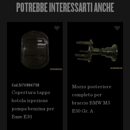
POTREBBE INTERESSARTI ANCHE
È possibile navigare tra gli elementi del carosello utili
Premere per saltare il carosello
Cod.
51711884758
Mozzo posteriore
Copertura tappo
completo per
botola ispezione
braccio BMW M3
pompa benzina per
E30 Gr. A
Bmw E30