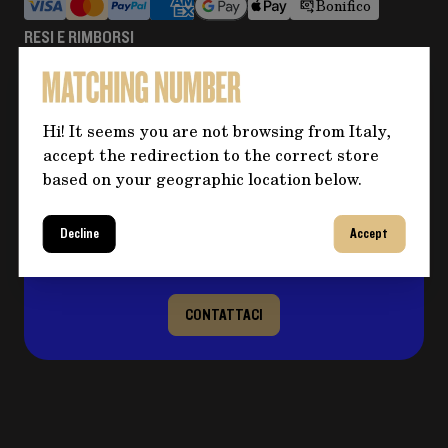
Bonifico
RESI E RIMBORSI
Maggiori informazioni
Hi! It seems you are not browsing from Italy,
Hai bisogno di altre informazioni
accept the redirection to the correct store
based on your geographic location below.
sul prodotto?
Clicca sul pulsante per eventuali domande e
compila il form, ti ricontatteremo al più
Decline
Accept
presto per risolvere il tuo dubbio!
CONTATTACI