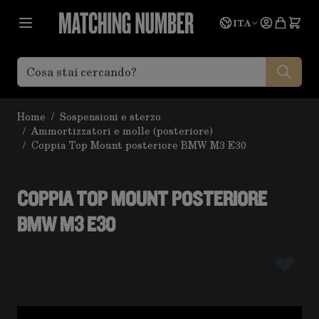
Salta al contenuto
Lingua
Prevent
ITA
Home
/
Sospensioni e sterzo
/
Ammortizzatori e molle (posteriore)
/
Coppia Top Mount posteriore BMW M3 E30
COPPIA TOP MOUNT POSTERIORE
BMW M3 E30