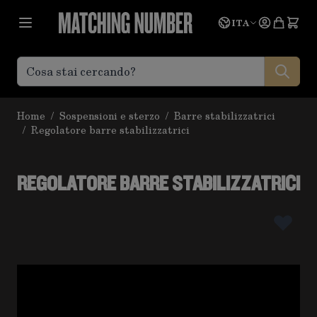
Salta al contenuto
Lingua
Prevent
ITA
Home
/
Sospensioni e sterzo
/
Barre stabilizzatrici
/
Regolatore barre stabilizzatrici
REGOLATORE BARRE STABILIZZATRICI