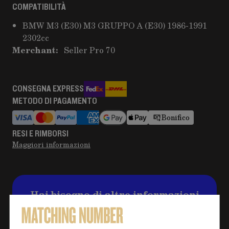
COMPATIBILITÀ
BMW M3 (E30) M3 GRUPPO A (E30) 1986-1991
2302cc
Merchant:
Seller Pro 70
CONSEGNA EXPRESS
METODO DI PAGAMENTO
Bonifico
RESI E RIMBORSI
Maggiori informazioni
Hai bisogno di altre informazioni
sul prodotto?
Clicca sul pulsante per eventuali domande e