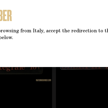
TREBBE INTERESSARTI AN
rowsing from Italy, accept the redirection to t
tilizzando il tasto tabulazione. È possibile saltare il caro
below.