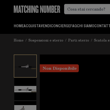
Salta al contenuto
HOME
ACQUISTA
VENDI
CONCIERGE
FAQ
CHI SIAMO
CONTATT
Home
/
Sospensioni e sterzo
/
Parti sterzo
/
Scatola s
Non Disponibile