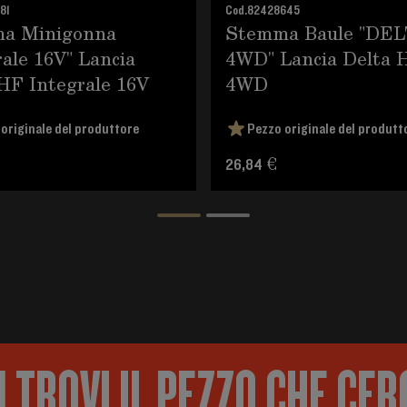
81
Cod.
82428645
a Minigonna
Stemma Baule "DE
rale 16V" Lancia
4WD" Lancia Delta 
HF Integrale 16V
4WD
originale del produttore
Pezzo originale del produtt
26,84 €
 TROVI IL PEZZO CHE CER