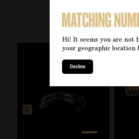
PO
Hi! It seems you are not b
È possibile navigare tra gli elementi del carosello u
Premere per saltare il carosello
your geographic location 
Decline