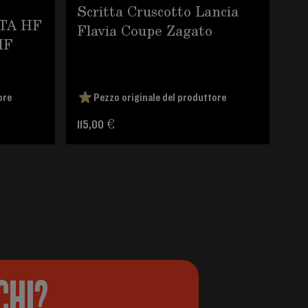
Scritta Cruscotto Lancia
Al
LTA HF
Flavia Coupe Zagato
Au
HF
ore
Pezzo originale del produttore
115,00 €
1.6
CHI?