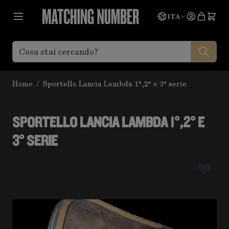
Salta al contenuto
Lingua
Prevent
ITA
Home
/
Sportello Lancia Lambda 1°,2° e 3° serie
SPORTELLO LANCIA LAMBDA 1°,2° E
3° SERIE