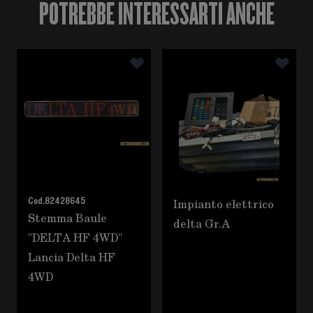
POTREBBE INTERESSARTI ANCHE
È possibile navigare tra gli elementi del carosello utili
Premere per saltare il carosello
Cod.
82428645
Impianto elettrico
Stemma Baule
delta Gr.A
"DELTA HF 4WD"
Lancia Delta HF
4WD