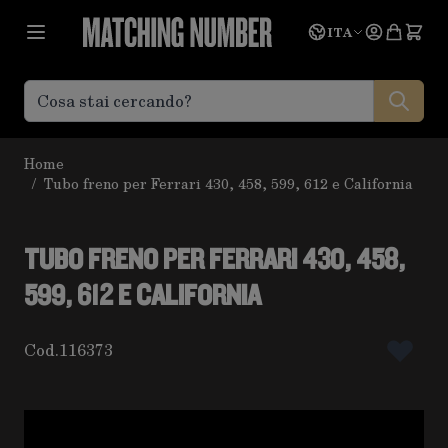
Salta al contenuto
Lingua
Prevent
ITA
Home
/
Tubo freno per Ferrari 430, 458, 599, 612 e California
TUBO FRENO PER FERRARI 430, 458,
599, 612 E CALIFORNIA
Cod.
116373