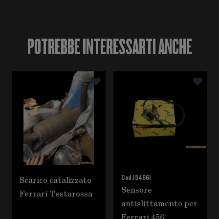
POTREBBE INTERESSARTI ANCHE
È possibile navigare tra gli elementi del carosello utili
Premere per saltare il carosello
Scarico catalizzato
Cod.
154661
Sensore
Ferrari Testarossa
antislittamento per
Ferrari 456