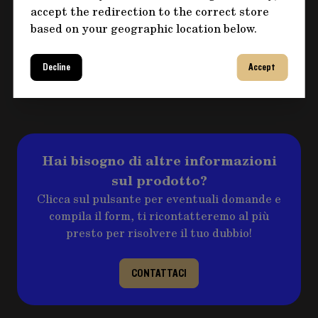
accept the redirection to the correct store
CONSEGNA EXPRESS
based on your geographic location below.
METODO DI PAGAMENTO
Bonifico
Decline
Accept
RESI E RIMBORSI
Maggiori informazioni
Hai bisogno di altre informazioni
sul prodotto?
Clicca sul pulsante per eventuali domande e
compila il form, ti ricontatteremo al più
presto per risolvere il tuo dubbio!
CONTATTACI