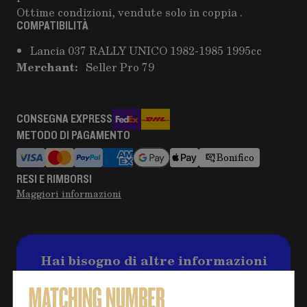
Ottime condizioni, vendute solo in coppia .
COMPATIBILITÀ
Lancia 037 RALLY UNICO 1982-1985 1995cc
Merchant:
Seller Pro 79
CONSEGNA EXPRESS
METODO DI PAGAMENTO
Bonifico
RESI E RIMBORSI
Maggiori informazioni
Hai bisogno di altre informazioni
sul prodotto?
Clicca sul pulsante per eventuali domande e