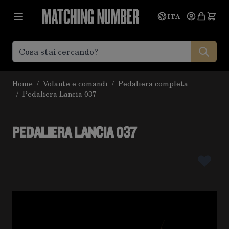
Salta al contenuto
Lingua
Prevent
ITA
Home
/
Volante e comandi
/
Pedaliera completa
/
Pedaliera Lancia 037
PEDALIERA LANCIA 037