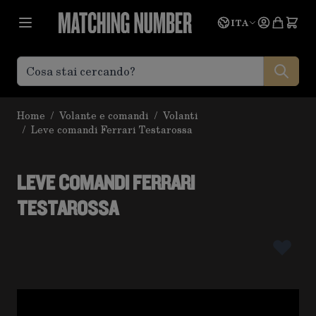
Salta al contenuto
Lingua
Prevent
ITA
Home
/
Volante e comandi
/
Volanti
/
Leve comandi Ferrari Testarossa
LEVE COMANDI FERRARI
TESTAROSSA