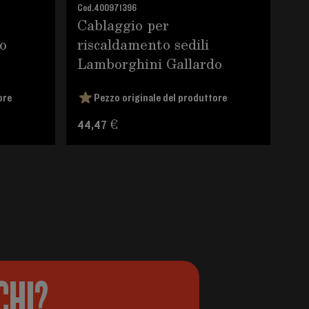
Co
Cod.
400971396
Cablaggio per
St
o
riscaldamento sedili
Lamborghini Gallardo
ore
Pezzo originale del produttore
Pre
44,47 €
CHI?