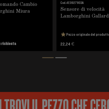
Comando Cambio
Cod.
4E0927803A
Sensore di velocità
rghini Miura
Lamborghini Gallard
Pezzo originale del produtt
 richiesta
22,24 €
 TROVI IL PEZZO CHE CER