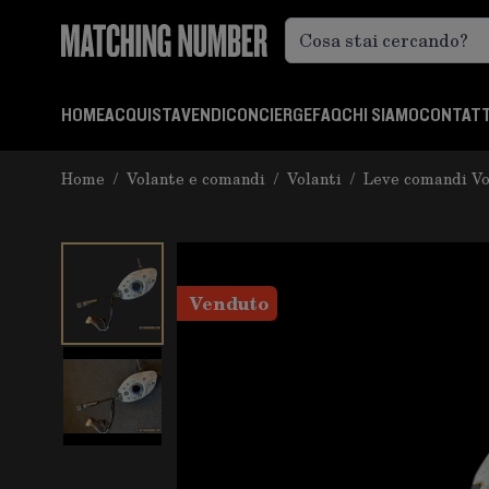
Salta al contenuto
HOME
ACQUISTA
VENDI
CONCIERGE
FAQ
CHI SIAMO
CONTATT
Home
/
Volante e comandi
/
Volanti
/
Leve comandi Vo
Venduto