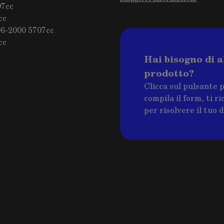
07cc
cc
6-2000 5707cc
cc
Hai bisogno di a
prodotto?
Clicca sul pulsante 
compila il form, ti 
per risolvere il tuo 