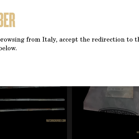
TREBBE INTERESSARTI AN
rowsing from Italy, accept the redirection to t
tilizzando il tasto tabulazione. È possibile saltare il caro
below.