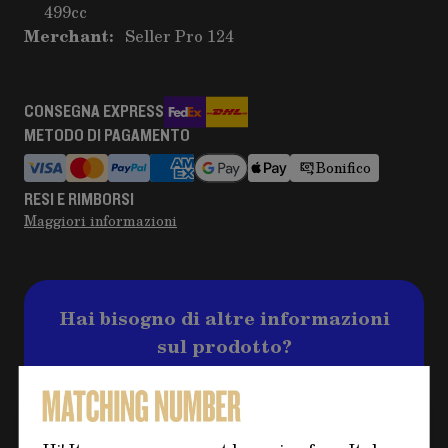
499cc
Merchant:
Seller Pro 124
CONSEGNA EXPRESS
METODO DI PAGAMENTO
Bonifico
RESI E RIMBORSI
Maggiori informazioni
Hai bisogno di altre informazioni
sul prodotto?
Clicca sul pulsante per eventuali domande e
compila il form, ti ricontatteremo al più
presto per risolvere il tuo dubbio!