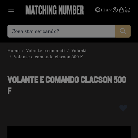
Salta al contenuto
Lingua
Prevent
ITA
Home
/
Volante e comandi
/
Volanti
/
Volante e comando clacson 500 F
VOLANTE E COMANDO CLACSON 500
F