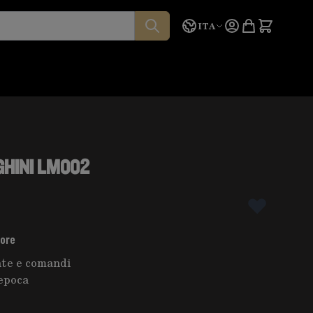
Lingua
Preventivo
ITA
HINI LM002
tore
nte e comandi
epoca