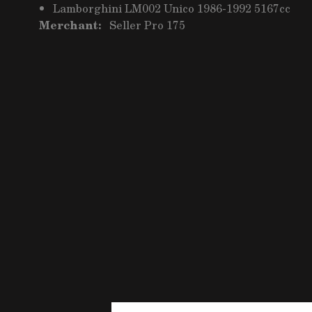
Lamborghini LM002 Unico 1986-1992 5167cc
Merchant:
Seller Pro 175