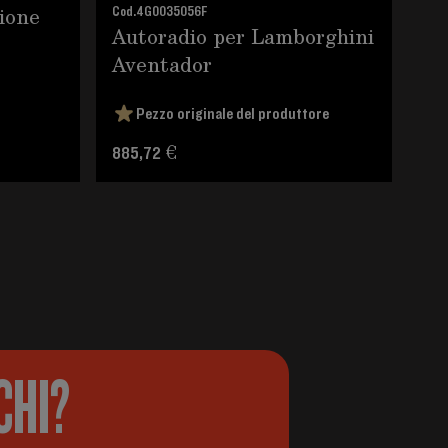
ione
Cod.
4G0035056F
Cod.
Autoradio per Lamborghini
Cl
Aventador
La
Pezzo originale del produttore
885,72 €
7.2
CHI?