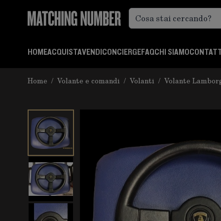
Salta al contenuto
HOME
ACQUISTA
VENDI
CONCIERGE
FAQ
CHI SIAMO
CONTATT
Home
/
Volante e comandi
/
Volanti
/
Volante Lambor