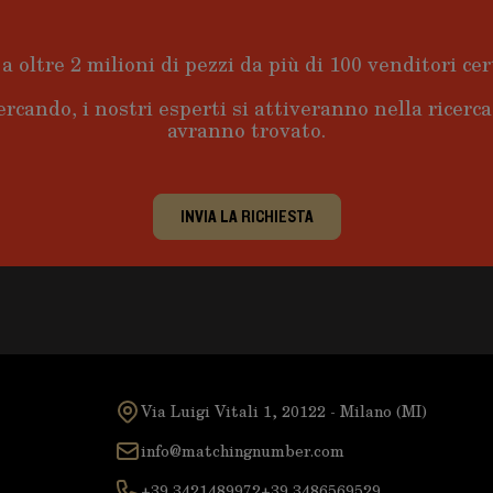
a oltre 2 milioni di pezzi da più di 100 venditori cert
ercando, i nostri esperti si attiveranno nella ricerc
avranno trovato.
INVIA LA RICHIESTA
Via Luigi Vitali 1, 20122 - Milano (MI)
info@matchingnumber.com
+39 3421489972
+39 3486569529