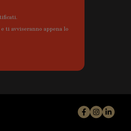
ificati.
a e ti avviseranno appena lo