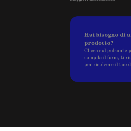
Hai bisogno di a
prodotto?
Clicca sul pulsante 
compila il form, ti 
per risolvere il tuo 