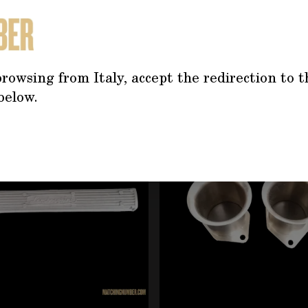
TREBBE INTERESSARTI AN
rowsing from Italy, accept the redirection to t
below.
tilizzando il tasto tabulazione. È possibile saltare il caro