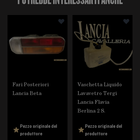
È possibile navigare tra gli elementi del carosello utili
Premere per saltare il carosello
Fari Posteriori
Vaschetta Liquido
Lancia Beta
Lavavetro Tergi
Lancia Flavia
Berlina 2 S.
Pezzo originale del
Pezzo originale del
produttore
produttore