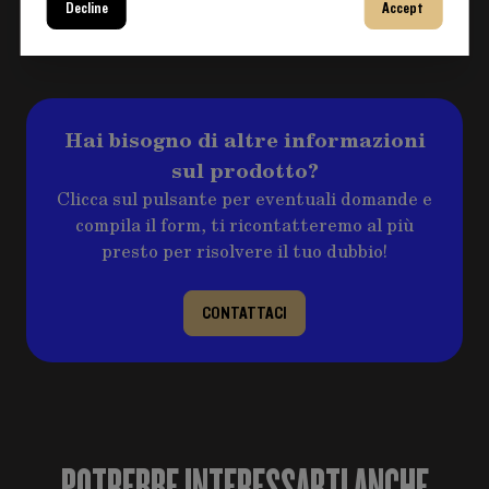
RESI E RIMBORSI
Decline
Accept
Maggiori informazioni
Hai bisogno di altre informazioni
sul prodotto?
Clicca sul pulsante per eventuali domande e
compila il form, ti ricontatteremo al più
presto per risolvere il tuo dubbio!
CONTATTACI
POTREBBE INTERESSARTI ANCHE