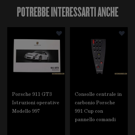
POTREBBE INTERESSARTI ANCHE
È possibile navigare tra gli elementi del carosello utili
Premere per saltare il carosello
Porsche 911 GT3
Consolle centrale in
Istruzioni operative
carbonio Porsche
Modello 997
991 Cup con
pannello comandi