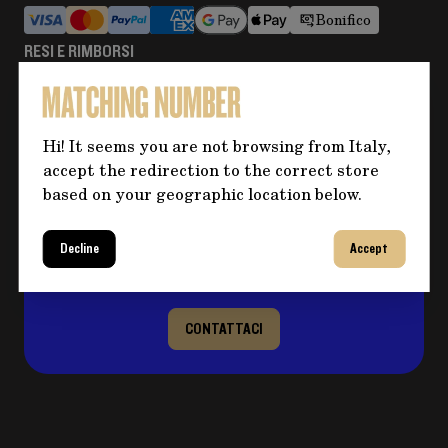
Bonifico
RESI E RIMBORSI
Maggiori informazioni
Hi! It seems you are not browsing from Italy,
Hai bisogno di altre informazioni
accept the redirection to the correct store
based on your geographic location below.
sul prodotto?
Clicca sul pulsante per eventuali domande e
compila il form, ti ricontatteremo al più
Decline
Accept
presto per risolvere il tuo dubbio!
CONTATTACI