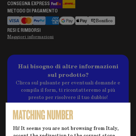
CONSEGNA EXPRESS
METODO DI PAGAMENTO
Bonifico
RESI E RIMBORSI
Maggiori informazioni
Hai bisogno di altre informazioni
sul prodotto?
Clicca sul pulsante per eventuali domande e
compila il form, ti ricontatteremo al più
presto per risolvere il tuo dubbio!
CONTATTACI
Hi! It seems you are not browsing from Italy,
accept the redirection to the correct store