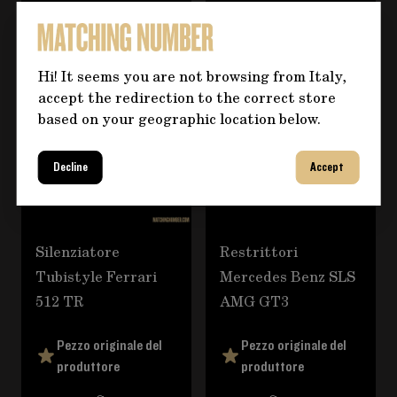
25,91 €
155,48 €
Hi! It seems you are not browsing from Italy,
accept the redirection to the correct store
based on your geographic location below.
Decline
Accept
Silenziatore
Restrittori
Tubistyle Ferrari
Mercedes Benz SLS
512 TR
AMG GT3
Pezzo originale del
Pezzo originale del
produttore
produttore