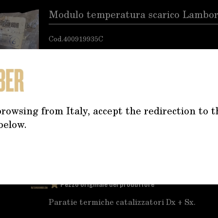
Modulo temperatura scarico Lamborgh
Cod.
400919935C
Pezzo originale del produttore
Modulo temperatura scarico Lamborghini Gal
rowsing from Italy, accept the redirection to t
below.
Ferrari F458 Coppia Protezioni ter
Cod.
263588 - 263589
Pezzo originale del produttore
Paratie termiche catalizzatori Dx + Sx.