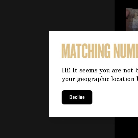
Motore e alimentazione
elementi
(387)
elementi
Alberi e volani
(24)
elementi
Aspirazione
(54)
Basamento, carter e
elementi
coperture
(25)
elementi
Bielle
(7)
Hi! It seems you are not b
elementi
Carburatori e iniezione
(40)
your geographic location 
elementi
Cilindri, pistoni e fasce
(16)
elementi
Distribuzione
(16)
Decline
elementi
Fonoassorbenti
(3)
Guarnizioni e paraoli
elementi
motore e alimentazione
(20)
elementi
Lubrificazione
(23)
elementi
Minuteria e prigionieri
(4)