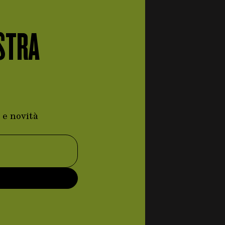
STRA
 e novità