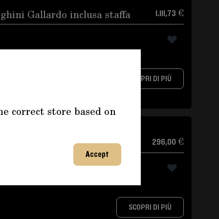
ini Gallardo inclusa staffa
1.111,73 €
lardo inclusa staffa
SCOPRI DI PIÙ
he correct store based on
miche Catalizzatore - NOS
296,00 €
Accept
SCOPRI DI PIÙ