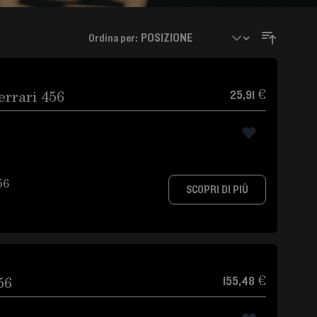
Ordina per:
errari 456
25,91 €
56
SCOPRI DI PIÙ
56
155,48 €