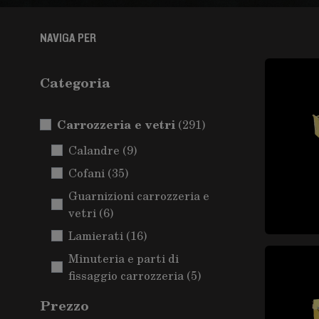
NAVIGA PER
Categoria
Carrozzeria e vetri
elementi
(291)
elementi
Calandre
(9)
elementi
Cofani
(35)
Guarnizioni carrozzeria e
elementi
vetri
(6)
elementi
Lamierati
(16)
Minuteria e parti di
elementi
fissaggio carrozzeria
(5)
Parafanghi e passaruota
Prezzo
elementi
(14)