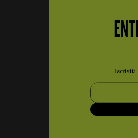
Guarnizioni impianto di
elementi
scarico
(2)
elementi
Silenziatori
(23)
ENT
elementi
Staffe e minuteria
(6)
elementi
Terminali
(17)
Tubi impianto di scarico
elementi
(13)
Impianto frenante
elementi
(55)
Iscrivit
elementi
Dischi
(9)
Indirizzo email
elementi
Impianto idraulico
(12)
Minuteria impianto
elementi
frenante
(7)
elementi
Pastiglie
(3)
elementi
Pinze
(16)
elementi
Pompa
(5)