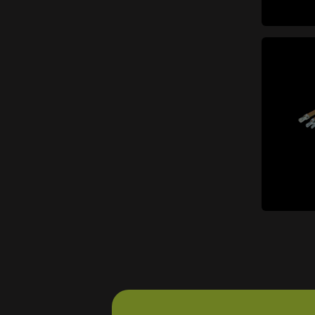
elementi
Motore completo
(28)
elementi
Raffreddamento
(54)
elementi
Sistema carburante
(22)
Supporti motore e
elementi
alimentazione
(6)
elementi
Testata motore
(23)
Turbocompressore e
compressore volumetrico
elementi
(6)
Valvole motore e
elementi
alimentazione
(16)
Impianto di scarico
elementi
(72)
elementi
Catalizzatore
(6)
elementi
Collettori
(5)