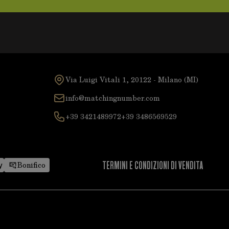
Via Luigi Vitali 1, 20122 - Milano (MI)
info@matchingnumber.com
+39 3421489972
+39 3486569529
TERMINI E CONDIZIONI DI VENDITA
Bonifico
 alla privacy