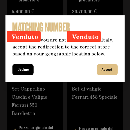
produttore
produttore
5.400,00 €
20.700,00 €
Venduto
Venduto
Hi! It seems you are not browsing from Italy,
accept the redirection to the correct store
based on your geographic location below.
Decline
Accept
Set Cappellino
Set di valigie
Caschi e Valigie
Ferrari 458 Speciale
Ferrari 550
Barchetta
Pezzo originale del
Pezzo originale del