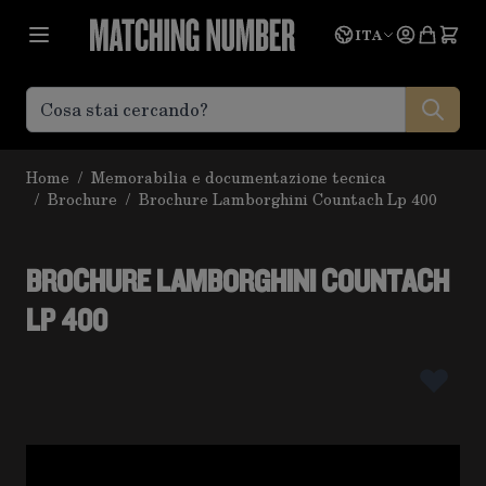
Salta al contenuto
Lingua
Prevent
ITA
Home
/
Memorabilia e documentazione tecnica
/
Brochure
/
Brochure Lamborghini Countach Lp 400
BROCHURE LAMBORGHINI COUNTACH
LP 400