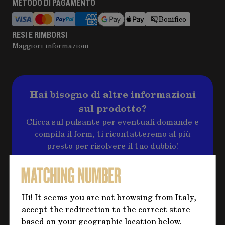
METODO DI PAGAMENTO
Bonifico
RESI E RIMBORSI
Maggiori informazioni
Hai bisogno di altre informazioni
sul prodotto?
Clicca sul pulsante per eventuali domande e
compila il form, ti ricontatteremo al più
presto per risolvere il tuo dubbio!
CONTATTACI
Hi! It seems you are not browsing from Italy,
accept the redirection to the correct store
based on your geographic location below.