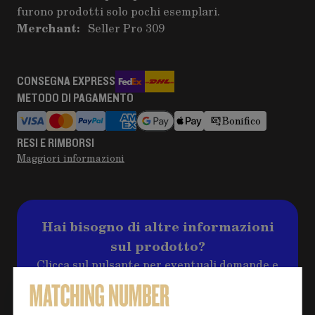
furono prodotti solo pochi esemplari.
Merchant:
Seller Pro 309
CONSEGNA EXPRESS
METODO DI PAGAMENTO
Bonifico
RESI E RIMBORSI
Maggiori informazioni
Hai bisogno di altre informazioni
sul prodotto?
Clicca sul pulsante per eventuali domande e
compila il form, ti ricontatteremo al più
presto per risolvere il tuo dubbio!