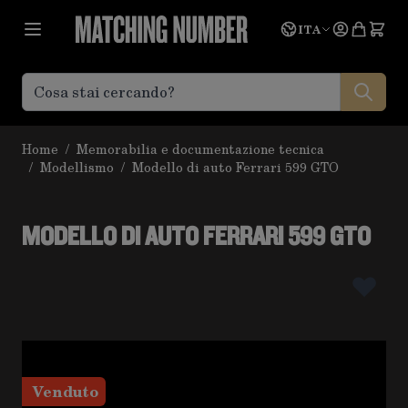
Salta al contenuto
Lingua
Prevent
ITA
Home
/
Memorabilia e documentazione tecnica
/
Modellismo
/
Modello di auto Ferrari 599 GTO
MODELLO DI AUTO FERRARI 599 GTO
Venduto