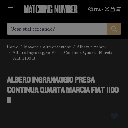
Salta al contenuto
Lingua
Prevent
ITA
Home
/
Motore e alimentazione
/
Alberi e volani
/
Albero Ingranaggio Presa Continua Quarta Marcia
Fiat 1100 B
ALBERO INGRANAGGIO PRESA
CONTINUA QUARTA MARCIA FIAT 1100
B