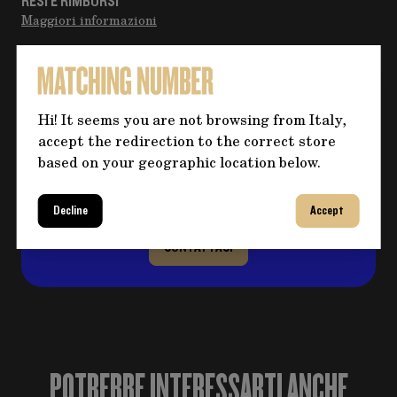
RESI E RIMBORSI
Maggiori informazioni
Hai bisogno di altre informazioni
Hi! It seems you are not browsing from Italy,
sul prodotto?
accept the redirection to the correct store
Clicca sul pulsante per eventuali domande e
based on your geographic location below.
compila il form, ti ricontatteremo al più
presto per risolvere il tuo dubbio!
Decline
Accept
CONTATTACI
POTREBBE INTERESSARTI ANCHE