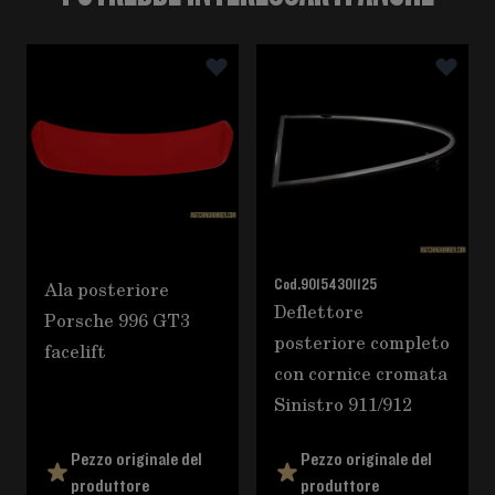
È possibile navigare tra gli elementi del carosello utili
Premere per saltare il carosello
Ala posteriore
Cod.
90154301125
Deflettore
Porsche 996 GT3
posteriore completo
facelift
con cornice cromata
Sinistro 911/912
Pezzo originale del
Pezzo originale del
produttore
produttore