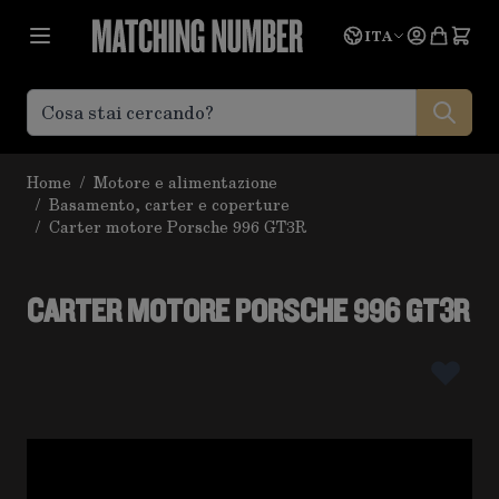
Salta al contenuto
Lingua
Prevent
ITA
Home
/
Motore e alimentazione
/
Basamento, carter e coperture
/
Carter motore Porsche 996 GT3R
CARTER MOTORE PORSCHE 996 GT3R