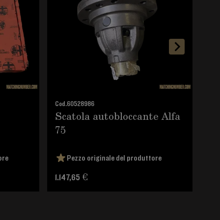
Cod.
60528986
Cod.
Scatola autobloccante Alfa
Am
75
Al
ore
Pezzo originale del produttore
1.147,65 €
77,