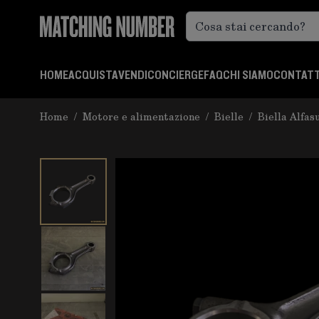
Salta al contenuto
HOME
ACQUISTA
VENDI
CONCIERGE
FAQ
CHI SIAMO
CONTATT
Home
/
Motore e alimentazione
/
Bielle
/
Biella Alfas