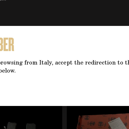
TREBBE INTERESSARTI AN
rowsing from Italy, accept the redirection to t
below.
tilizzando il tasto tabulazione. È possibile saltare il caro