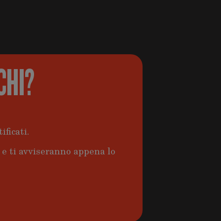
CHI?
ificati.
a e ti avviseranno appena lo