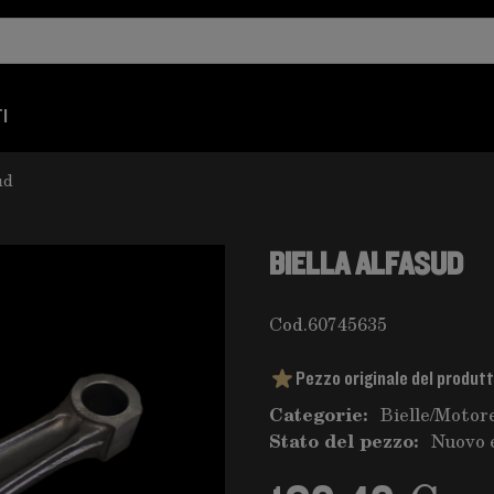
I
ud
BIELLA ALFASUD
Cod.
60745635
Pezzo originale del produt
Categorie:
Bielle
/
Motore
Stato del pezzo:
Nuovo 