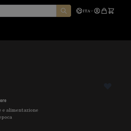
Lingua
Preventivo
ITA
tore
 e alimentazione
epoca