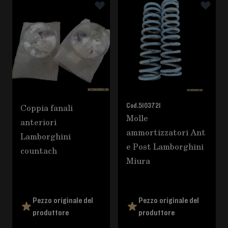
È possibile navigare tra gli elementi del carosello utili
Premere per saltare il carosello
Coppia fanali
Cod.
5103721
Molle
anteriori
ammortizzatori Ant
Lamborghini
e Post Lamborghini
countach
Miura
Pezzo originale del
Pezzo originale del
produttore
produttore