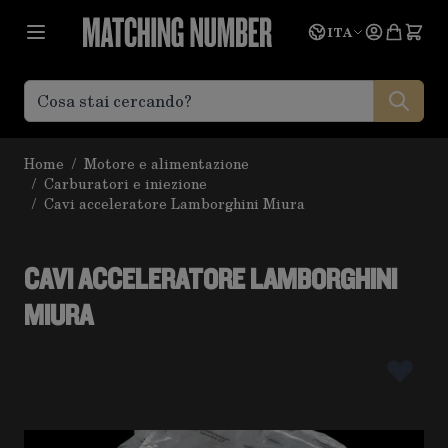
Salta al contenuto
Lingua
Prevent
ITA
Home
/
Motore e alimentazione
/
Carburatori e iniezione
/
Cavi acceleratore Lamborghini Miura
CAVI ACCELERATORE LAMBORGHINI
MIURA