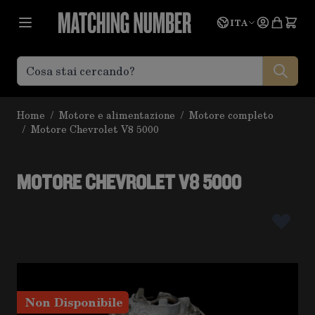
Salta al contenuto
Lingua
Prevent
ITA
Home
/
Motore e alimentazione
/
Motore completo
/
Motore Chevrolet V8 5000
MOTORE CHEVROLET V8 5000
Non Disponibile