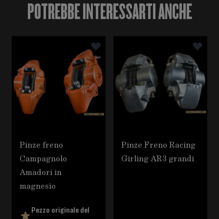
POTREBBE INTERESSARTI ANCHE
È possibile navigare tra gli elementi del carosello utili
Premere per saltare il carosello
Pinze freno
Pinze Freno Racing
Campagnolo
Girling AR3 grandi
Amadori in
magnesio
Pezzo originale del