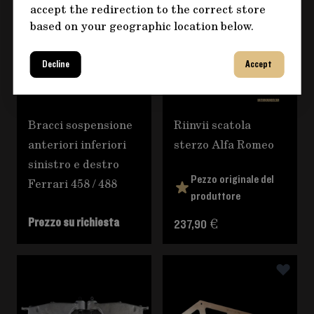
accept the redirection to the correct store
based on your geographic location below.
Decline
Accept
Bracci sospensione
Riinvii scatola
anteriori inferiori
sterzo Alfa Romeo
sinistro e destro
Pezzo originale del
Ferrari 458 / 488
produttore
Prezzo su richiesta
237,90 €