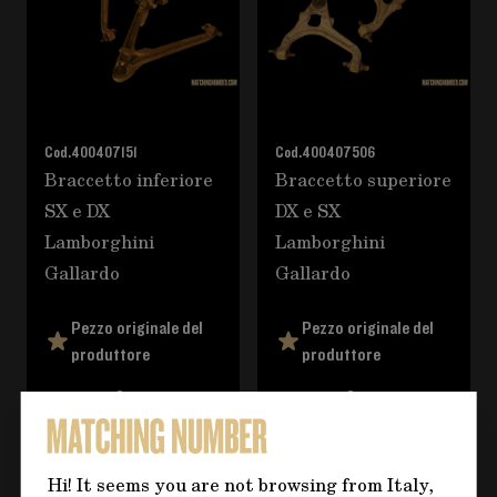
Cod.
400407151
Cod.
400407506
Braccetto inferiore
Braccetto superiore
SX e DX
DX e SX
Lamborghini
Lamborghini
Gallardo
Gallardo
Pezzo originale del
Pezzo originale del
produttore
produttore
1.500,00 €
1.700,00 €
Hi! It seems you are not browsing from Italy,