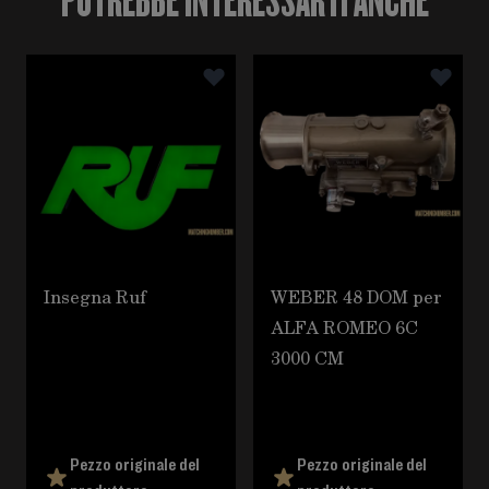
È possibile navigare tra gli elementi del carosello utili
Premere per saltare il carosello
Insegna Ruf
WEBER 48 DOM per
ALFA ROMEO 6C
3000 CM
Pezzo originale del
Pezzo originale del