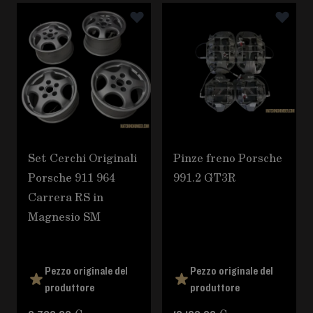
È possibile navigare tra gli elementi del carosello utili
Premere per saltare il carosello
Set Cerchi Originali
Pinze freno Porsche
Porsche 911 964
991.2 GT3R
Carrera RS in
Magnesio SM
Pezzo originale del
Pezzo originale del
produttore
produttore