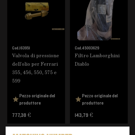
Cod.
163951
Cod.
45003629
Valvola di pressione
Filtro Lamborghini
dell'olio per Ferrari
Diablo
355, 456, 550, 575 e
599
Pezzo originale del
Pezzo originale del
produttore
produttore
777,38 €
143,79 €