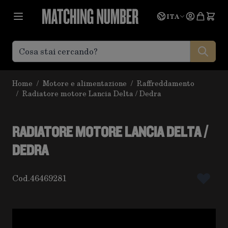
Salta al contenuto
Lingua
Prevent
ITA
Home
/
Motore e alimentazione
/
Raffreddamento
/
Radiatore motore Lancia Delta / Dedra
RADIATORE MOTORE LANCIA DELTA /
DEDRA
Cod.
46469281