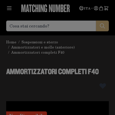
Salta al contenuto
Lingua
Prevent
ITA
Home
/
Sospensioni e sterzo
/
Ammortizzatori e molle (anteriore)
/
Ammortizzatori completi F40
AMMORTIZZATORI COMPLETI F40